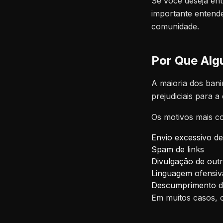
Se você deseja en
importante entend
comunidade.
Por Que Alg
A maioria dos ban
prejudiciais para 
Os motivos mais c
Envio excessivo d
Spam de links
Divulgação de out
Linguagem ofensiv
Descumprimento da
Em muitos casos, o