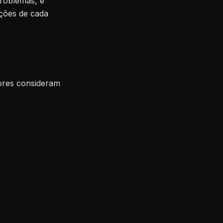
roblemas, é
ções de cada
ores consideram