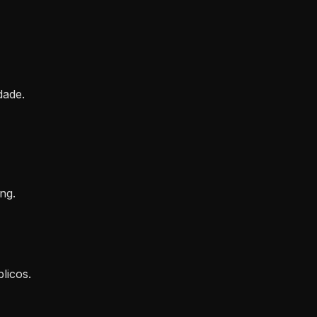
dade.
ng.
licos.