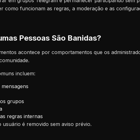
trar em grupos Telegram e permanecer participando sem p
er como funcionam as regras, a moderação e as configura
umas Pessoas São Banidas?
imentos acontece por comportamentos que os administrad
a comunidade.
omuns incluem:
e mensagens
ros grupos
a
s regras internas
 usuário é removido sem aviso prévio.